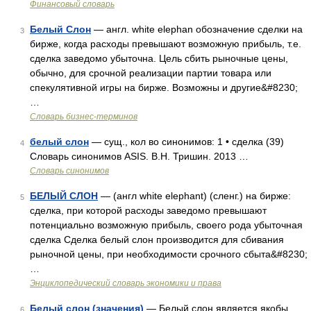
Финансовый словарь
Белый Слон
— англ. white elephan обозначение сделки на
3
бирже, когда расходы превышают возможную прибыль, т.е.
сделка заведомо убыточна. Цель сбить рыночные цены,
обычно, для срочной реализации партии товара или
спекулятивной игры на бирже. Возможны и другие&#8230;
…
Словарь бизнес-терминов
белый слон
— сущ., кол во синонимов: 1 • сделка (39)
4
Словарь синонимов ASIS. В.Н. Тришин. 2013 …
Словарь синонимов
БЕЛЫЙ СЛОН
— (англ white elephant) (сленг.) на бирже:
5
сделка, при которой расходы заведомо превышают
потенциально возможную прибыль, своего рода убыточная
сделка Сделка белый слон производится для сбивания
рыночной цены, при необходимости срочного сбыта&#8230;
…
Энциклопедический словарь экономики и права
Белый слон (значения)
— Белый слон является якобы
6