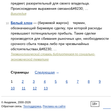
предмет, разорительный для своего владельца.
Происхождение выражения связано&#8230; …
Википедия
Белый слон
— (биржевой жаргон) термин,
10
обозначающий биржевую сделку, при которой расходы
превышают потенциальную прибыль. Такие сделки
производятся для сбивания рыночных цен, необходимости
срочного сбыта товара либо при чрезвычайных
обстоятельствах,&#8230; …
Терминологический словарь библиотекаря по социально-
экономической тематике
Страницы
Следующая
→
1
2
3
4
5
6
7
8
9
10
11
12
13
© Академик, 2000-2026
18+
Обратная связь:
Техподдержка
,
Реклама на сайте