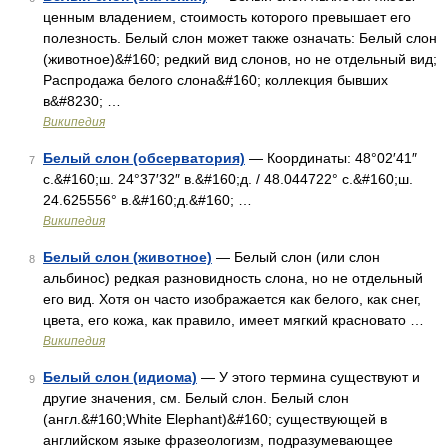
ценным владением, стоимость которого превышает его
полезность. Белый слон может также означать: Белый слон
(животное)&#160; редкий вид слонов, но не отдельный вид;
Распродажа белого слона&#160; коллекция бывших
в&#8230; …
Википедия
Белый слон (обсерватория)
— Координаты: 48°02′41″
7
с.&#160;ш. 24°37′32″ в.&#160;д. / 48.044722° с.&#160;ш.
24.625556° в.&#160;д.&#160; …
Википедия
Белый слон (животное)
— Белый слон (или слон
8
альбинос) редкая разновидность слона, но не отдельный
его вид. Хотя он часто изображается как белого, как снег,
цвета, его кожа, как правило, имеет мягкий красновато …
Википедия
Белый слон (идиома)
— У этого термина существуют и
9
другие значения, см. Белый слон. Белый слон
(англ.&#160;White Elephant)&#160; существующей в
английском языке фразеологизм, подразумевающее