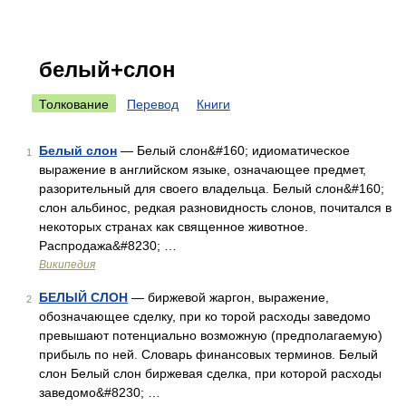
белый+слон
Толкование
Перевод
Книги
Белый слон
— Белый слон&#160; идиоматическое
1
выражение в английском языке, означающее предмет,
разорительный для своего владельца. Белый слон&#160;
слон альбинос, редкая разновидность слонов, почитался в
некоторых странах как священное животное.
Распродажа&#8230; …
Википедия
БЕЛЫЙ СЛОН
— биржевой жаргон, выражение,
2
обозначающее сделку, при ко торой расходы заведомо
превышают потенциально возможную (предполагаемую)
прибыль по ней. Словарь финансовых терминов. Белый
слон Белый слон биржевая сделка, при которой расходы
заведомо&#8230; …